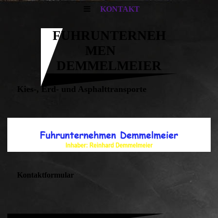
KONTAKT
FUHRUNTERNEH
MEN
DEMMELMEIER
Kies-, Erd- und Asphalttransporte
Kontaktformular